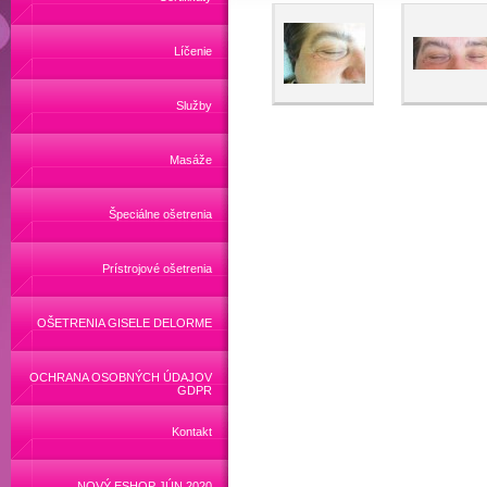
Líčenie
Služby
Masáže
Špeciálne ošetrenia
Prístrojové ošetrenia
OŠETRENIA GISELE DELORME
OCHRANA OSOBNÝCH ÚDAJOV
GDPR
Kontakt
NOVÝ ESHOP JÚN 2020