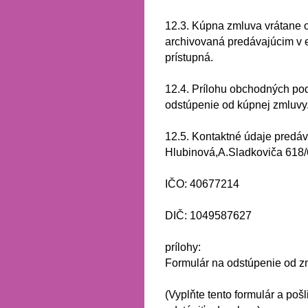
12.3.
Kúpna zmluva vrátane 
archivovaná predávajúcim v e
prístupná.
12.4.
Prílohu obchodných pod
odstúpenie od kúpnej zmluvy
12.5.
Kontaktné údaje predá
Hlubinová,A.Sladkoviča 618/
IČO: 40677214
DIČ: 1049587627
prílohy:
Formulár na odstúpenie od z
(Vyplňte tento formulár a pošl