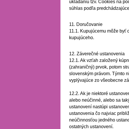
ukladaniu tzv. Cookies na po
súhlas podľa predchádzajúce
11. Doručovanie
11.1.
Kupujúcemu môže byť d
kupujúceho.
12. Záverečné ustanovenia
12.1.
Ak vzťah založený kúp
(zahraničný) prvok, potom str
slovenským právom.
Týmto ni
vyplývajúce zo všeobecne zá
12.2.
Ak je niektoré ustanov
alebo neúčinné, alebo sa tak
ustanovení nastúpi ustanove
ustanovenia čo najviac pribli
neúčinnosťou jedného ustanov
ostatných ustanovení.