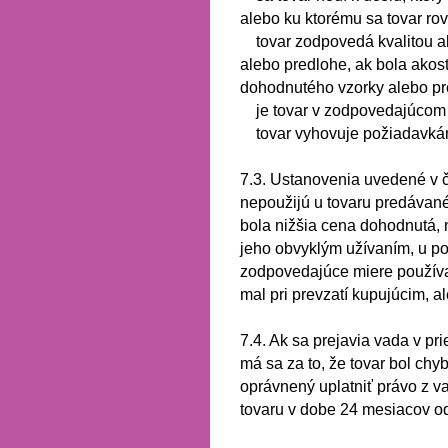
alebo ku ktorému sa tovar r
tovar zodpovedá kvalitou 
alebo predlohe, ak bola akos
dohodnutého vzorky alebo pr
je tovar v zodpovedajúcom
tovar vyhovuje požiadavká
7.3.
Ustanovenia uvedené v 
nepoužijú u tovaru predávané
bola nižšia cena dohodnutá,
jeho obvyklým užívaním, u po
zodpovedajúce miere používan
mal pri prevzatí
kupujúcim, al
7.4.
Ak sa prejavia vada v pr
má sa za to, že tovar bol chyb
oprávnený uplatniť právo z v
tovaru v dobe 24 mesiacov od