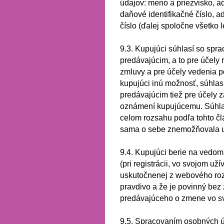
údajov: meno a priezvisko, ad
daňové identifikačné číslo, ad
číslo (ďalej spoločne všetko 
9.3.
Kupujúci súhlasí so spr
predávajúcim, a to pre účely 
zmluvy a pre účely vedenia p
kupujúci inú možnosť, súhla
predávajúcim tiež pre účely 
oznámení kupujúcemu.
Súhla
celom rozsahu podľa tohto čl
sama o sebe znemožňovala u
9.4.
Kupujúci berie na vedomi
(pri registrácii, vo svojom už
uskutočnenej z webového ro
pravdivo a že je povinný bez
predávajúceho o zmene vo sv
9.5.
Spracovaním osobných ú