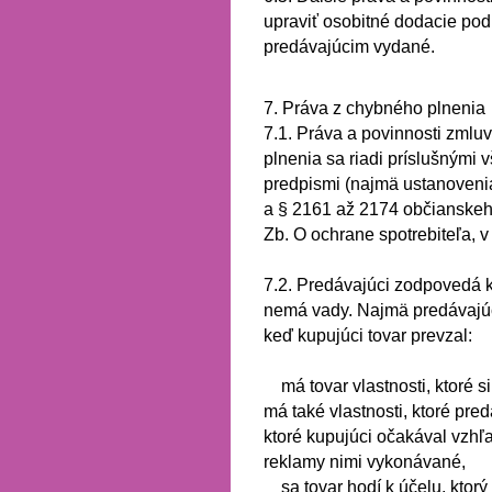
upraviť osobitné dodacie po
predávajúcim vydané.
7. Práva z chybného plnenia
7.1.
Práva a povinnosti zmlu
plnenia sa riadi príslušným
predpismi (najmä ustanoveni
a § 2161 až 2174 občianske
Zb. O ochrane spotrebiteľa,
v
7.2.
Predávajúci zodpovedá ku
nemá vady.
Najmä predávajú
keď kupujúci tovar prevzal:
má tovar vlastnosti, ktoré 
má také vlastnosti, ktoré pre
ktoré kupujúci očakával vzh
reklamy nimi vykonávané,
sa tovar hodí k účelu, ktor