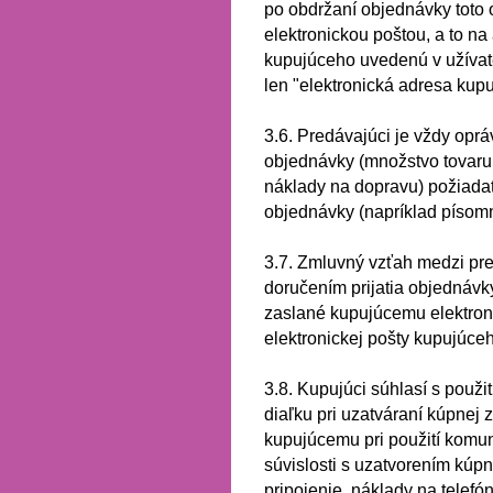
po obdržaní objednávky toto
elektronickou poštou, a to na
kupujúceho uvedenú v užívate
len "elektronická adresa kup
3.6.
Predávajúci je vždy oprá
objednávky (množstvo tovaru
náklady na dopravu) požiada
objednávky (napríklad písomne 
3.7.
Zmluvný vzťah medzi pre
doručením prijatia objednávky
zaslané kupujúcemu elektroni
elektronickej pošty kupujúce
3.8.
Kupujúci súhlasí s použi
diaľku pri uzatváraní kúpnej 
kupujúcemu pri použití komun
súvislosti s uzatvorením kúp
pripojenie, náklady na telefó