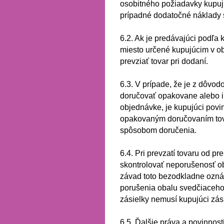
osobitného požiadavky kupujú
prípadné dodatočné náklady 
6.2.
Ak je predávajúci podľa 
miesto určené kupujúcim v ob
prevziať tovar pri dodaní.
6.3.
V prípade, že je z dôvod
doručovať opakovane alebo 
objednávke, je kupujúci povi
opakovaným doručovaním tov
spôsobom doručenia.
6.4.
Pri prevzatí tovaru od pr
skontrolovať neporušenosť o
závad toto bezodkladne ozná
porušenia obalu svedčiaceho
zásielky nemusí kupujúci zás
6.5.
Ďalšie práva a povinnost