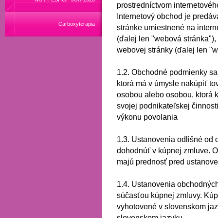
prostredníctvom internetové
Internetový obchod je predá
Carboxyterapia
stránke umiestnené na inter
(ďalej len "webová stránka"),
webovej stránky (ďalej len "
1.2.
Obchodné podmienky sa 
ktorá má v úmysle nakúpiť to
osobou alebo osobou, ktorá k
svojej podnikateľskej činnos
výkonu povolania
1.3.
Ustanovenia odlišné od
dohodnúť v kúpnej zmluve.
O
majú prednosť pred ustanov
1.4.
Ustanovenia obchodných
súčasťou kúpnej zmluvy.
Kúp
vyhotovené v slovenskom ja
slovenskom jazyku.