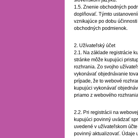
1.5.
Znenie obchodných podm
doplňovať.
Týmto ustanovením
vznikajúce po dobu účinnost
obchodných podmienok.
2. Užívateľský účet
2.1.
Na základe registrácie 
stránke môže kupujúci pristu
rozhrania.
Zo svojho užívate
vykonávať objednávanie tovaru
prípade, že to webové rozhr
kupujúci vykonávať objednáva
priamo z webového rozhrani
2.2.
Pri registrácii na webove
kupujúci povinný uvádzať spr
uvedené v užívateľskom účte 
povinný aktualizovať.
Údaje 