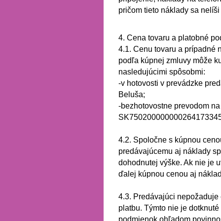
pričom tieto náklady sa nelíš
4. Cena tovaru a platobné p
4.1.
Cenu tovaru a prípadné 
podľa kúpnej zmluvy môže ku
nasledujúcimi spôsobmi:
-v hotovosti v prevádzke pre
Beluša;
-
bezhotovostne prevodom na 
SK7502000000002641733457 /
4.2.
Spoločne s kúpnou cenou 
predávajúcemu aj náklady sp
dohodnutej výške.
Ak nie je 
ďalej kúpnou cenou aj nákla
4.3.
Predávajúci nepožaduje 
platbu.
Týmto nie je dotknuté
podmienok ohľadom povinnost