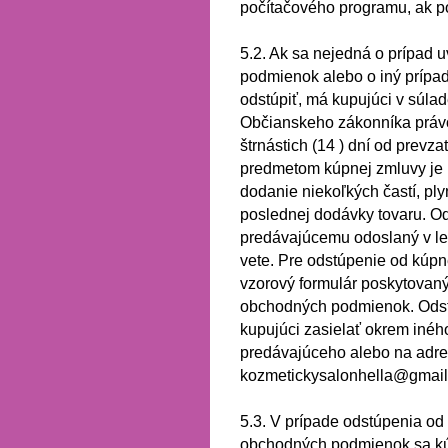
počítačového programu, ak po
5.2.
Ak sa nejedná o prípad u
podmienok alebo o iný prípa
odstúpiť, má kupujúci v súla
Občianskeho zákonníka právo
štrnástich (14
) dní od prevza
predmetom kúpnej zmluvy je 
dodanie niekoľkých častí, ply
poslednej dodávky tovaru.
Od
predávajúcemu odoslaný v le
vete.
Pre odstúpenie od kúpn
vzorový formulár poskytovaný 
obchodných podmienok.
Ods
kupujúci zasielať okrem iné
predávajúceho alebo na adre
kozmetickysalonhella@gmai
5.3.
V prípade odstúpenia od 
obchodných podmienok sa kú