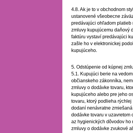
4.8.
Ak je to v obchodnom sty
ustanovené všeobecne záväzn
predávajúci ohľadom platieb
zmluvy kupujúcemu daňový do
faktúru vystaví predávajúci 
zašle ho v elektronickej pod
kupujúceho.
5. Odstúpenie od kúpnej zml
5.1.
Kupujúci berie na vedom
občianskeho zákonníka, nem
zmluvy o dodávke tovaru, kto
kupujúceho alebo pre jeho o
tovaru, ktorý podlieha rýchlej
dodaní nenávratne zmiešaná 
dodávke tovaru v uzavretom ob
az hygienických dôvodov ho n
zmluvy o dodávke zvukové a