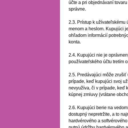
účte a pri objednávaní tovar
správne.
2.3.
Prístup k užívateľskému
menom a heslom.
Kupujúci j
ohľadom informácií potrebnýc
konta.
2.4.
Kupujúci nie je oprávne
používateľského účtu tretím 
2.5.
Predávajúci môže zrušiť u
prípade, keď kupujúci svoj už
nevyužíva, či v prípade, keď 
kúpnej zmluvy (vrátane obc
2.6.
Kupujúci berie na vedomi
dostupný nepretržite, a to n
hardvérového a softvérového
nutnú údržbu hardvérového a 