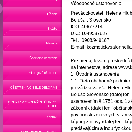
Všeobecné ustanovenia
Prevádzkovateľ: Helena Hlub
Líčenie
Beluša ,
Slovensko
IČO: 40677214
Služby
DIČ: 1049587627
Tel .: 0903/949187
Masáže
E-mail: kozmetickysalonhel
Špeciálne ošetrenia
Pre predaj tovaru prostredn
na internetovej adrese www.
Prístrojové ošetrenia
1. Úvodné ustanovenia
1.1.
Tieto obchodné podmienk
prevádzkovateľa: Helena Hlu
OŠETRENIA GISELE DELORME
Beluša Slovensko (ďalej len 
ustanovením § 1751 ods. 1 z
OCHRANA OSOBNÝCH ÚDAJOV
GDPR
zákonník (ďalej len "občians
povinnosti zmluvných strán vz
Kontakt
kúpnej zmluvy (ďalej len "kú
predávajúcim a inou fyzickou 
NOVÝ ESHOP JÚN 2020