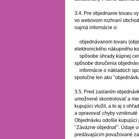
3.4.
Pre objednanie tovaru vy
vo webovom rozhraní obcho
najmä informácie o:
objednávanom tovaru (obje
elektronického nákupného ko
spôsobe úhrady kúpnej ce
spôsobe doručenia objednáv
informácie o nákladoch spo
spoločne len ako "objednávka
3.5.
Pred zaslaním objednáv
umožnené skontrolovať a men
kupujúci vložil, a to aj s o
a opravovať chyby vzniknuté 
Objednávku odošle kupujúci p
"Záväzne objednať".
Údaje u
predávajúcim považované za