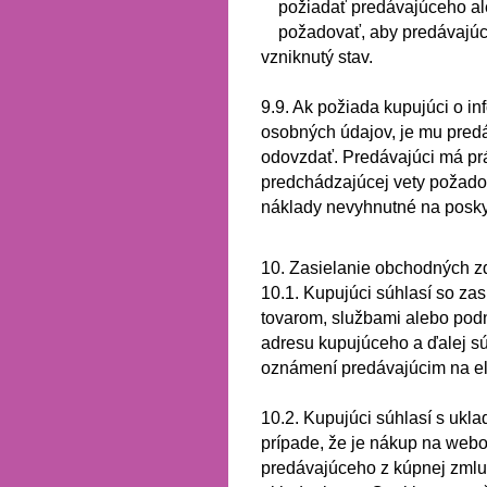
požiadať predávajúceho al
požadovať, aby predávajúci
vzniknutý stav.
9.9.
Ak požiada kupujúci o in
osobných údajov, je mu predá
odovzdať.
Predávajúci má prá
predchádzajúcej vety požado
náklady nevyhnutné na poskyt
10. Zasielanie obchodných z
10.1.
Kupujúci súhlasí so zas
tovarom, službami alebo pod
adresu kupujúceho a ďalej s
oznámení predávajúcim na el
10.2.
Kupujúci súhlasí s ukla
prípade, že je nákup na web
predávajúceho z kúpnej zmluv