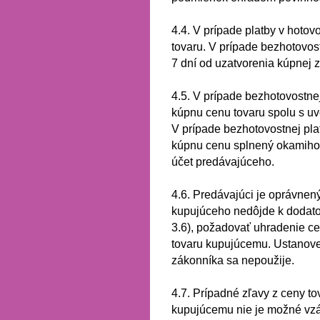
4.4.
V prípade platby v hotovo
tovaru.
V prípade bezhotovost
7 dní od uzatvorenia kúpnej 
4.5.
V prípade bezhotovostnej
kúpnu cenu tovaru spolu s uv
V prípade bezhotovostnej pla
kúpnu cenu splnený okamihom 
účet predávajúceho.
4.6.
Predávajúci je oprávnený
kupujúceho nedôjde k dodato
3.6), požadovať uhradenie ce
tovaru kupujúcemu.
Ustanove
zákonníka sa nepoužije.
4.7.
Prípadné zľavy z ceny t
kupujúcemu nie je možné vz