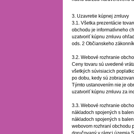
3. Uzavretie kúpnej zmluvy
3.1.
Všetka prezentácie tova
obchodu je informatívneho ch
uzatvoriť kúpnu zmluvu ohľa
ods. 2 Občianskeho zákonník
3.2.
Webové rozhranie obchod
Ceny tovaru sú uvedené vrát
všetkých súvisiacich poplatk
po dobu, kedy sú zobrazova
Týmto ustanovením nie je o
uzatvoriť kúpnu zmluvu za i
3.3.
Webové rozhranie obchod
nákladoch spojených s balen
nákladoch spojených s balen
webovom rozhraní obchodu pla
doručovaný v rámci územia Sl