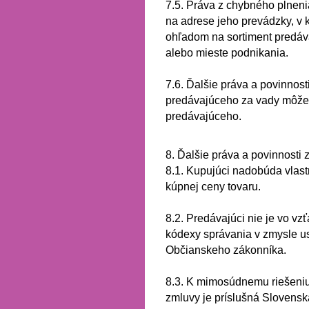
7.5.
Práva z chybného plneni
na adrese jeho prevádzky, v k
ohľadom na sortiment predáva
alebo mieste podnikania.
7.6.
Ďalšie práva a povinnost
predávajúceho za vady môže 
predávajúceho.
8. Ďalšie práva a povinnosti
8.1.
Kupujúci nadobúda vlastn
kúpnej ceny tovaru.
8.2.
Predávajúci nie je vo v
kódexy správania v zmysle u
Občianskeho zákonníka.
8.3.
K mimosúdnemu riešeniu 
zmluvy je príslušná Slovensk