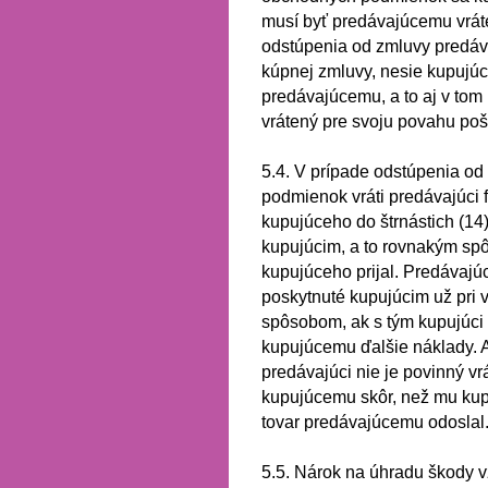
musí byť predávajúcemu vráte
odstúpenia od zmluvy predá
kúpnej zmluvy, nesie kupujúc
predávajúcemu, a to aj v tom
vrátený pre svoju povahu poš
5.4.
V prípade odstúpenia od
podmienok vráti predávajúci f
kupujúceho do štrnástich (14
kupujúcim, a to rovnakým sp
kupujúceho prijal.
Predávajúci
poskytnuté kupujúcim už pri v
spôsobom, ak s tým kupujúci
kupujúcemu ďalšie náklady.
predávajúci nie je povinný vrá
kupujúcemu skôr, než mu kupu
tovar predávajúcemu odoslal
5.5.
Nárok na úhradu škody vz