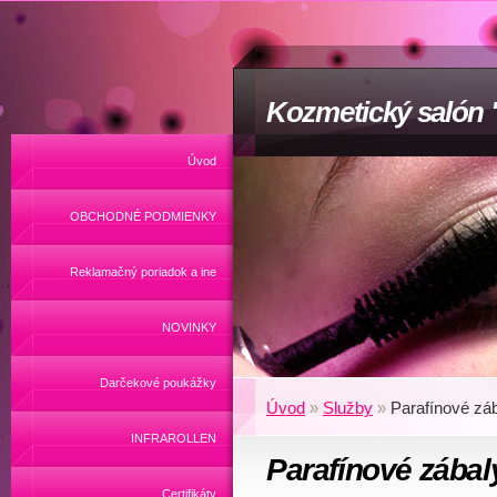
Kozmetický salón
Úvod
OBCHODNÉ PODMIENKY
Reklamačný poriadok a ine
NOVINKY
Darčekové poukážky
Úvod
»
Služby
»
Parafínové záb
INFRAROLLEN
Parafínové zábal
Certifikáty