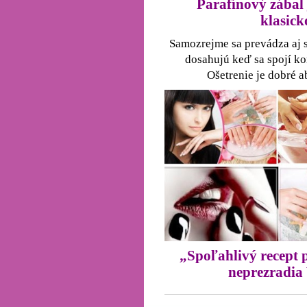
Parafínový zábal
klasic
Samozrejme sa prevádza aj s
dosahujú keď sa spojí k
Ošetrenie je dobré a
„Spoľahlivý recept 
neprezradia