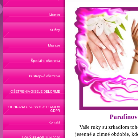
Líčenie
Služby
Masáže
Špeciálne ošetrenia
Prístrojové ošetrenia
OŠETRENIA GISELE DELORME
OCHRANA OSOBNÝCH ÚDAJOV
GDPR
Parafínov
Kontakt
Vaše ruky sú zrkadlom toho
jesenné a zimné obdobie, k
NOVÝ ESHOP JÚN 2020