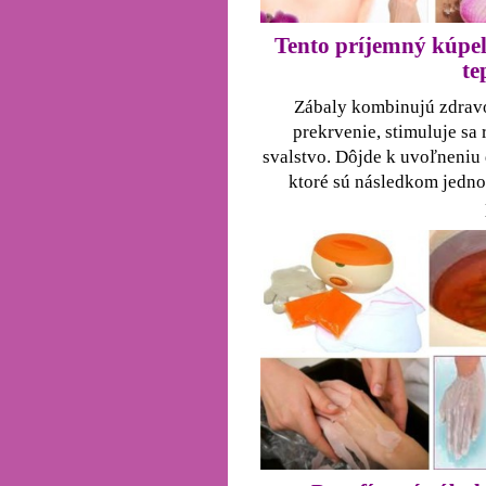
Tento príjemný kúpe
te
Zábaly kombinujú zdravot
prekrvenie, stimuluje sa
svalstvo. Dôjde k uvoľneniu 
ktoré sú následkom jednos