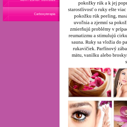
pokožky rúk a k jej pop
starostlivosť o ruky ešte vi
Carboxyterapia
pokožku rúk peeling, masá
uvoľnia a zjemní sa pokož
zmierňujú problémy v prípad
reumatizmu a stimulujú cirku
sauna. Ruky sa vložia do p
rukavičiek. Parfínový zába
mätu, vanilku alebo brosky