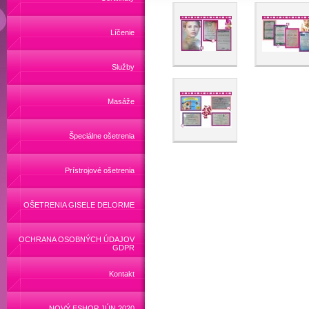
Líčenie
Služby
Masáže
Špeciálne ošetrenia
Prístrojové ošetrenia
OŠETRENIA GISELE DELORME
OCHRANA OSOBNÝCH ÚDAJOV
GDPR
Kontakt
NOVÝ ESHOP JÚN 2020