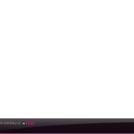
26 eStránky.cz
|
RSS