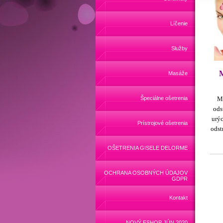
Líčenie
Služby
M
Masáže
Špeciálne ošetrenia
Ma
ods
urýc
Prístrojové ošetrenia
odst
OŠETRENIA GISELE DELORME
OCHRANA OSOBNÝCH ÚDAJOV
GDPR
Kontakt
NOVÝ ESHOP JÚN 2020