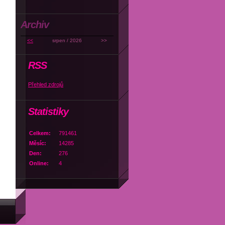
Archiv
<<
srpen / 2026
>>
RSS
Přehled zdrojů
Statistiky
Celkem:
791461
Měsíc:
14285
Den:
276
Online:
4