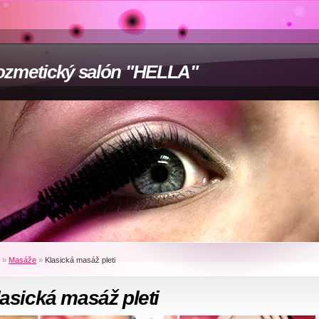
zmetický salón "HELLA"
»
Masáže
»
Klasická masáž pleti
asická masáž pleti