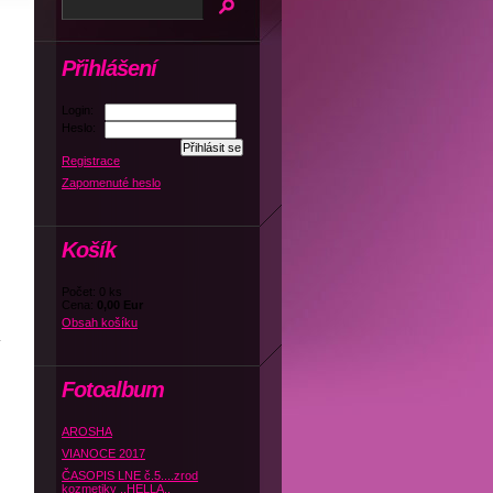
Přihlášení
Login:
Heslo:
Registrace
Zapomenuté heslo
Košík
Počet: 0 ks
Cena:
0,00 Eur
Obsah košíku
Fotoalbum
AROSHA
VIANOCE 2017
ČASOPIS LNE č.5....zrod
kozmetiky ,,HELLA,,