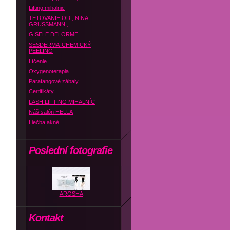
Lifting mihalnic
TETOVANIE OD ,,NINA
GRUSSMANN,,
GISELE DELORME
SESDERMA-CHEMICKÝ
PEELING
Líčenie
Oxygenoterapia
Parafangové zábaly
Certifikáty
LASH LIFTING MIHALNÍC
Náš salón HELLA
Liečba akné
Poslední fotografie
AROSHA
Kontakt