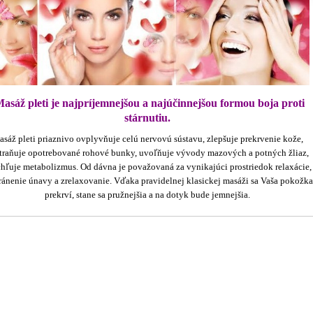
asáž pleti je najpríjemnejšou a najúčinnejšou formou boja proti
stárnutiu.
sáž pleti priaznivo ovplyvňuje celú nervovú sústavu, zlepšuje prekrvenie kože,
traňuje opotrebované rohové bunky, uvoľňuje vývody mazových a potných žliaz,
hľuje metabolizmus. Od dávna je považovaná za vynikajúci prostriedok relaxácie,
ránenie únavy a zrelaxovanie. Vďaka pravidelnej klasickej masáži sa Vaša pokožka
prekrví, stane sa pružnejšia a na dotyk bude jemnejšia.