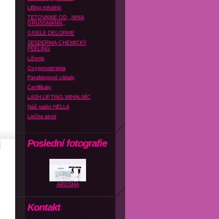
Lifting mihalnic
TETOVANIE OD ,,NINA
GRUSSMANN,,
GISELE DELORME
SESDERMA-CHEMICKÝ
PEELING
Líčenie
Oxygenoterapia
Parafangové zábaly
Certifikáty
LASH LIFTING MIHALNÍC
Náš salón HELLA
Liečba akné
Poslední fotografie
AROSHA
Kontakt