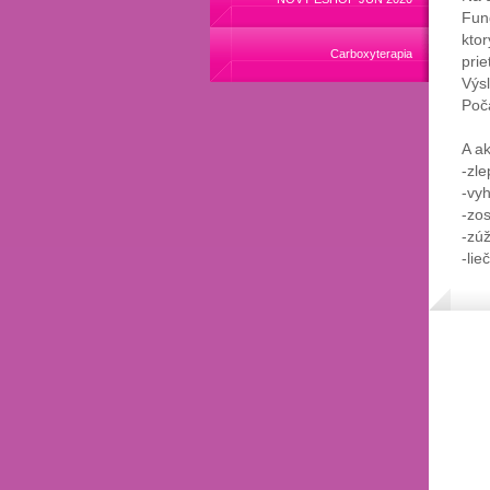
Fun
ktor
Carboxyterapia
prie
Výsl
Poča
A ak
-zle
-vy
-zo
-zúž
-lie