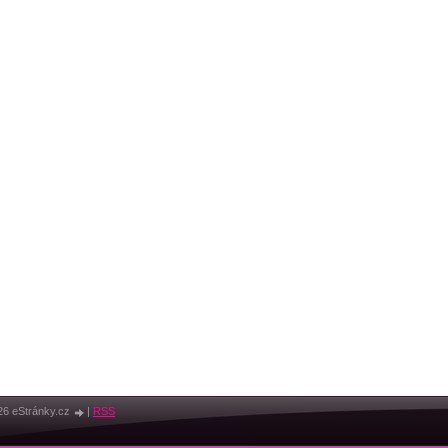
26 eStránky.cz
|
RSS