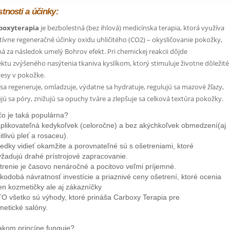
stnosti a účinky:
boxyterapia
je bezbolestná (bez ihlová) medicínska terapia, ktorá využíva
tívne regeneračné účinky oxidu uhličitého (CO2) – okysličovanie pokožky,
á za následok umelý Bohrov efekt. Pri chemickej reakcii dôjde
ektu zvýšeného nasýtenia tkaniva kyslíkom, ktorý stimuluje životne dôležité
esy v pokožke.
 sa regeneruje, omladzuje, výdatne sa hydratuje, regulujú sa mazové žľazy,
jú sa póry, znižujú sa opuchy tváre a zlepšuje sa celková textúra pokožky.
čo je taká populárna?
aplikovateľná kedykoľvek (celoročne) a bez akýchkoľvek obmedzení(aj
itlivú pleť a rosaceu).
edky vidieť okamžite a porovnateľné sú s ošetreniami, ktoré
yžadujú drahé prístrojové zapracovanie.
trenie je časovo nenáročné a pocitovo veľmi príjemné.
kodobá návratnosť investície a priaznivé ceny ošetrení, ktoré ocenia
en kozmetičky ale aj zákazníčky
O všetko sú výhody, ktoré prináša Carboxy Terapia pre
metické salóny.
akom princípe funguje?