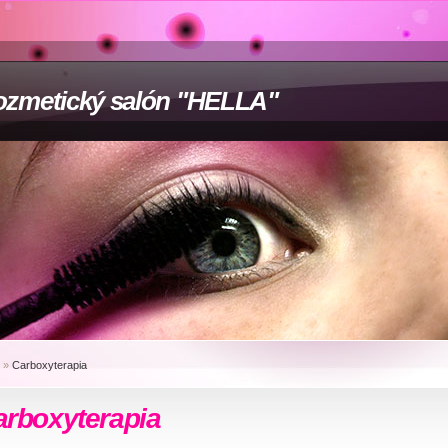
zmetický salón "HELLA"
»
Carboxyterapia
arboxyterapia