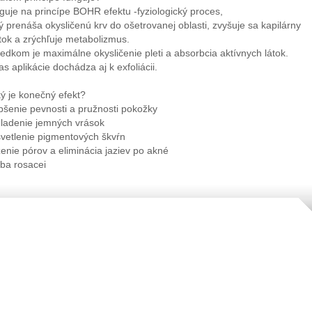
guje na princípe BOHR efektu -fyziologický proces,
ý prenáša okysličenú krv do ošetrovanej oblasti, zvyšuje sa kapilárny
tok a zrýchľuje metabolizmus.
edkom je maximálne okysličenie pleti a absorbcia aktívnych látok.
s aplikácie dochádza aj k exfoliácii.
ý je konečný efekt?
pšenie pevnosti a pružnosti pokožky
hladenie jemných vrások
svetlenie pigmentových škvŕn
enie pórov a eliminácia jaziev po akné
čba rosacei