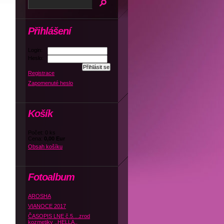
Přihlášení
Login:
Heslo:
Registrace
Zapomenuté heslo
Košík
Počet: 0 ks
Cena:
0,00 Eur
Obsah košíku
Fotoalbum
AROSHA
VIANOCE 2017
ČASOPIS LNE č.5....zrod
kozmetiky ,,HELLA,,