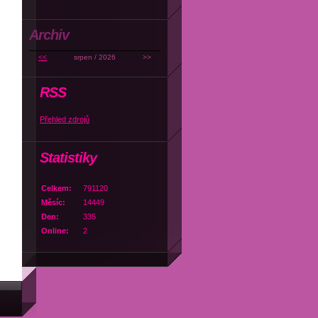
Archiv
<<
srpen / 2026
>>
RSS
Přehled zdrojů
Statistiky
Celkem:
791120
Měsíc:
14449
Den:
335
Online:
2