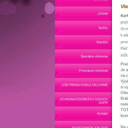
Vla
Líčenie
Kar
pozi
Služby
čo m
k ef
proc
Masáže
Pleť
zužu
Špeciálne ošetrenia
Pre
Je 
Prístrojové ošetrenia
na c
Výsl
OŠETRENIA GISELE DELORME
si v
Oše
Krát
OCHRANA OSOBNÝCH ÚDAJOV
GDPR
niel
TOT
Kontakt
koz
Na 
NOVÝ ESHOP JÚN 2020