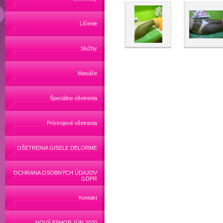
Líčenie
Služby
Masáže
Špeciálne ošetrenia
Prístrojové ošetrenia
OŠETRENIA GISELE DELORME
OCHRANA OSOBNÝCH ÚDAJOV
GDPR
Kontakt
NOVÝ ESHOP JÚN 2020