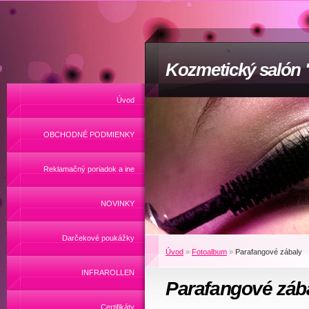
Kozmetický salón
Úvod
OBCHODNÉ PODMIENKY
Reklamačný poriadok a ine
NOVINKY
Darčekové poukážky
Úvod
»
Fotoalbum
»
Parafangové zábaly
INFRAROLLEN
Parafangové záb
Certifikáty