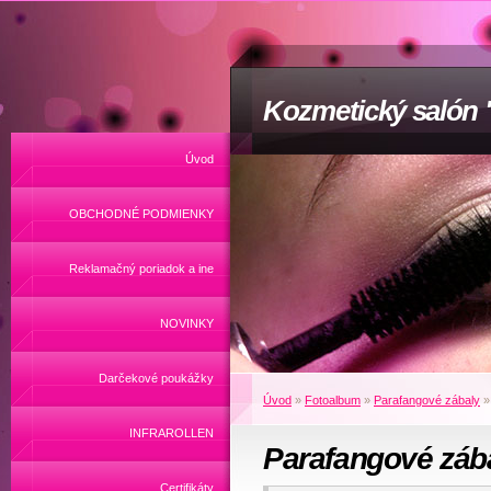
Kozmetický salón
Úvod
OBCHODNÉ PODMIENKY
Reklamačný poriadok a ine
NOVINKY
Darčekové poukážky
Úvod
»
Fotoalbum
»
Parafangové zábaly
INFRAROLLEN
Parafangové záb
Certifikáty