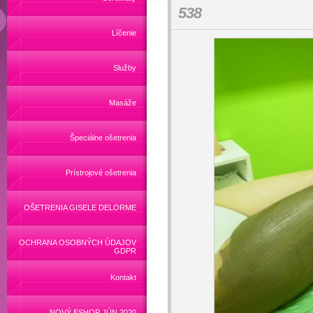
538
Líčenie
Služby
Masáže
Špeciálne ošetrenia
Prístrojové ošetrenia
OŠETRENIA GISELE DELORME
OCHRANA OSOBNÝCH ÚDAJOV
GDPR
Kontakt
NOVÝ ESHOP JÚN 2020