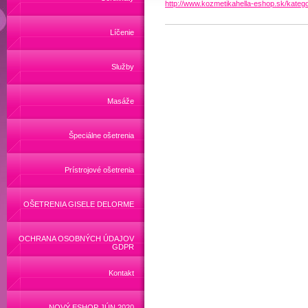
http://www.kozmetikahella-eshop.sk/katego
Líčenie
Služby
Masáže
Špeciálne ošetrenia
Prístrojové ošetrenia
OŠETRENIA GISELE DELORME
OCHRANA OSOBNÝCH ÚDAJOV
GDPR
Kontakt
NOVÝ ESHOP JÚN 2020