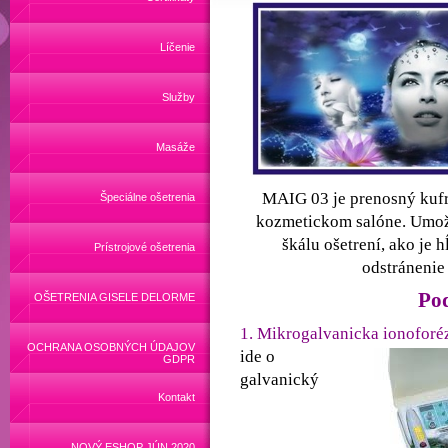
Líčenie
Služby
Masáže
MAIG 03 je prenosný kufrí
Špeciálne ošetrenia
kozmetickom salóne. Umož
škálu ošetrení, ako je h
Prístrojové ošetrenia
odstránenie
Pod
OŠETRENIA GISELE DELORME
1. Mikrogalvanicka ionoforé
OCHRANA OSOBNÝCH ÚDAJOV
ide o
GDPR
galvanický
Kontakt
NOVÝ ESHOP JÚN 2020