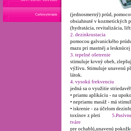
(jednosmerný) prúd, pomoco
Carboxyterapia
obsiahnuté v kozmetických p
(hydratácia, revitalizácia, lif
2. dezinkrustacia
pomocou galvanického prúd
mazu pri mastnéj a lesknúcej 
3. tepelné ošetrenie
stimuluje krvný obeh, zlepšu
výživu. Stimuluje unavenú p
látok.
4. vysokú frekvenciu
jedná sa o využitie striedav
• priamu aplikáciu - na upok
• nepriamu masáž - má stimul
• iskrenie - za účelom dezinf
toxínov z pleti
5.Pasívne
tváre
pre ochablú,unavenú pokožku