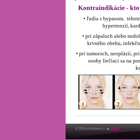
Kontraindikácie - kt
• ľudia s bypasom
tehotn
,
hypertenzií, ka
• pri zápaloch alebo ned
krvného obehu, infekčn
• pri tumoroch, neoplázii, p
osoby liečiaci sa na p
k
© 2026 eStránky.cz
|
RSS