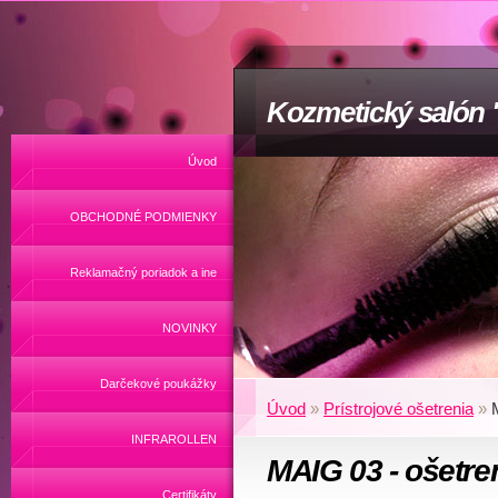
Kozmetický salón
Úvod
OBCHODNÉ PODMIENKY
Reklamačný poriadok a ine
NOVINKY
Darčekové poukážky
Úvod
»
Prístrojové ošetrenia
»
INFRAROLLEN
MAIG 03 - ošetren
Certifikáty