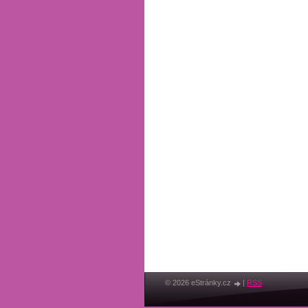
© 2026 eStránky.cz
|
RSS