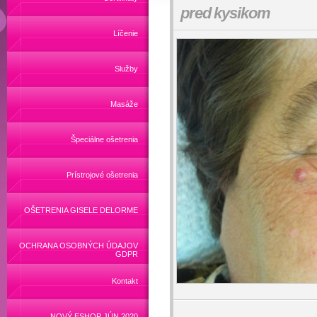
pred kysikom
Líčenie
Služby
Masáže
Špeciálne ošetrenia
Prístrojové ošetrenia
OŠETRENIA GISELE DELORME
OCHRANA OSOBNÝCH ÚDAJOV
GDPR
Kontakt
NOVÝ ESHOP JÚN 2020