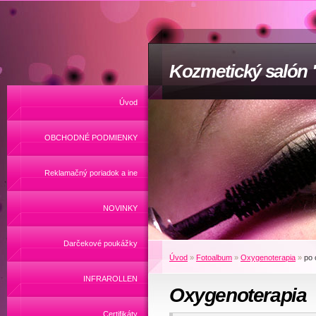
Kozmetický salón
Úvod
OBCHODNÉ PODMIENKY
Reklamačný poriadok a ine
NOVINKY
Darčekové poukážky
Úvod
»
Fotoalbum
»
Oxygenoterapia
»
po 
INFRAROLLEN
Oxygenoterapia
Certifikáty