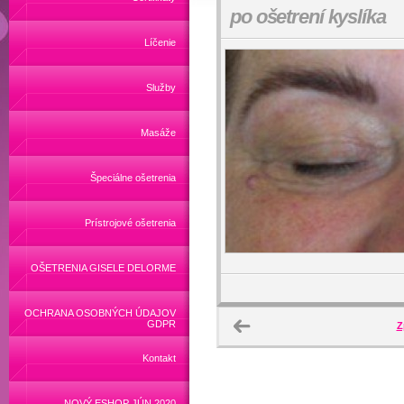
po ošetrení kyslíka
Líčenie
Služby
Masáže
Špeciálne ošetrenia
Prístrojové ošetrenia
OŠETRENIA GISELE DELORME
OCHRANA OSOBNÝCH ÚDAJOV
GDPR
Z
Kontakt
NOVÝ ESHOP JÚN 2020