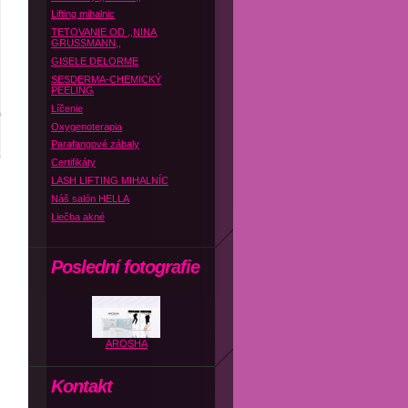
Lifting mihalnic
TETOVANIE OD ,,NINA
GRUSSMANN,,
GISELE DELORME
SESDERMA-CHEMICKÝ
PEELING
Líčenie
Oxygenoterapia
Parafangové zábaly
Certifikáty
LASH LIFTING MIHALNÍC
Náš salón HELLA
Liečba akné
Poslední fotografie
AROSHA
Kontakt