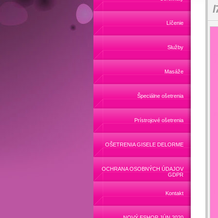
l
Líčenie
Služby
Masáže
Špeciálne ošetrenia
Prístrojové ošetrenia
OŠETRENIA GISELE DELORME
OCHRANA OSOBNÝCH ÚDAJOV
GDPR
Kontakt
NOVÝ ESHOP JÚN 2020