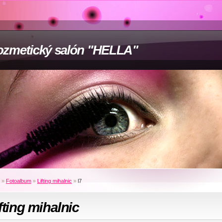
zmetický salón "HELLA"
»
Fotoalbum
»
Lifting mihalnic
»
l7
fting mihalnic