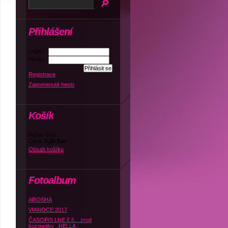
Přihlášení
Login:
Heslo:
Registrace
Zapomenuté heslo
Košík
Počet: 0 ks
Cena:
0,00 Eur
Obsah košíku
Fotoalbum
AROSHA
VIANOCE 2017
ČASOPIS LNE č.5....zrod
kozmetiky ,,HELLA,,