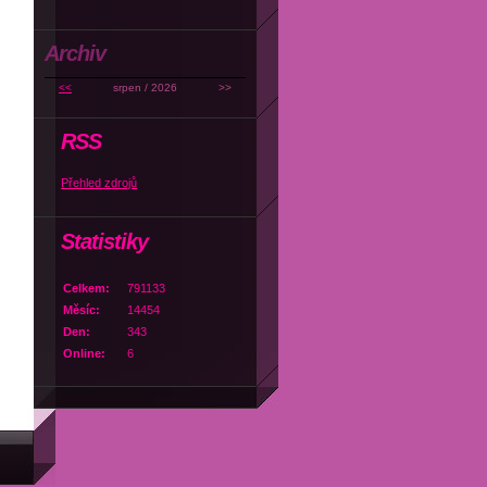
Archiv
<<
srpen / 2026
>>
RSS
Přehled zdrojů
Statistiky
Celkem:
791133
Měsíc:
14454
Den:
343
Online:
6