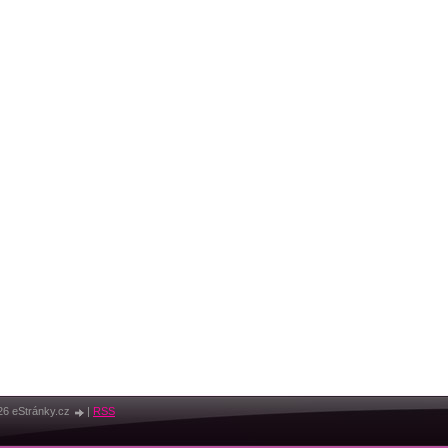
26 eStránky.cz
|
RSS