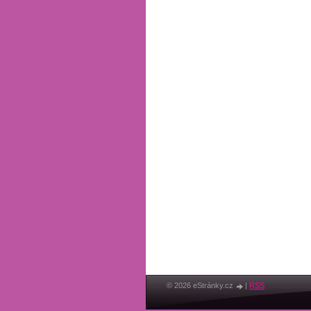
© 2026 eStránky.cz
|
RSS