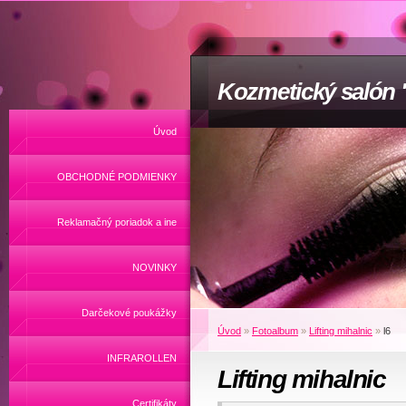
Kozmetický salón
Úvod
OBCHODNÉ PODMIENKY
Reklamačný poriadok a ine
NOVINKY
Darčekové poukážky
Úvod
»
Fotoalbum
»
Lifting mihalnic
»
l6
INFRAROLLEN
Lifting mihalnic
Certifikáty