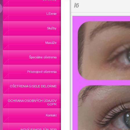
l6
Líčenie
Služby
Masáže
Špeciálne ošetrenia
Prístrojové ošetrenia
OŠETRENIA GISELE DELORME
OCHRANA OSOBNÝCH ÚDAJOV
GDPR
Kontakt
NOVÝ ESHOP JÚN 2020