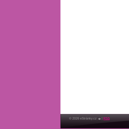
© 2026 eStránky.cz
|
RSS