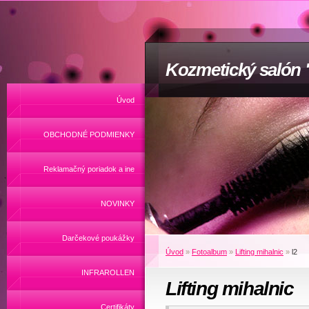
Kozmetický salón
Úvod
OBCHODNÉ PODMIENKY
Reklamačný poriadok a ine
NOVINKY
Darčekové poukážky
Úvod
»
Fotoalbum
»
Lifting mihalnic
»
l2
INFRAROLLEN
Lifting mihalnic
Certifikáty