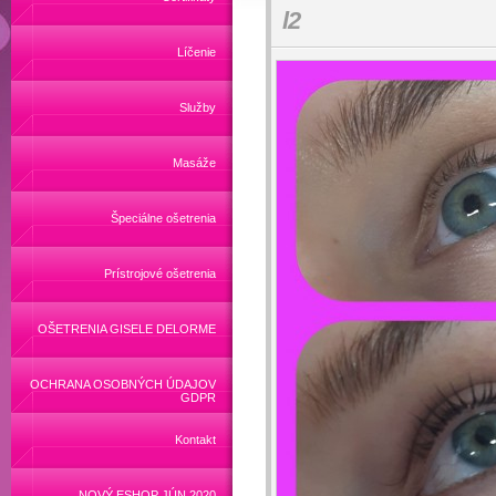
l2
Líčenie
Služby
Masáže
Špeciálne ošetrenia
Prístrojové ošetrenia
OŠETRENIA GISELE DELORME
OCHRANA OSOBNÝCH ÚDAJOV
GDPR
Kontakt
NOVÝ ESHOP JÚN 2020