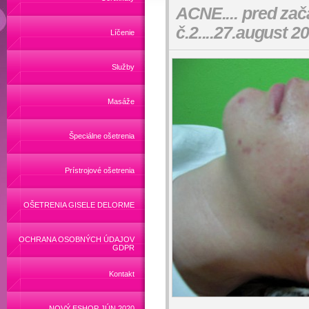
ACNE.... pred zača
č.2....27.august 2
Líčenie
Služby
Masáže
Špeciálne ošetrenia
Prístrojové ošetrenia
OŠETRENIA GISELE DELORME
OCHRANA OSOBNÝCH ÚDAJOV
GDPR
Kontakt
NOVÝ ESHOP JÚN 2020