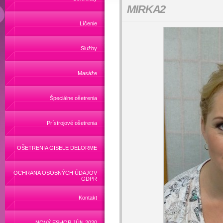
MIRKA2
Líčenie
Služby
Masáže
Špeciálne ošetrenia
Prístrojové ošetrenia
OŠETRENIA GISELE DELORME
OCHRANA OSOBNÝCH ÚDAJOV
GDPR
Kontakt
NOVÝ ESHOP JÚN 2020