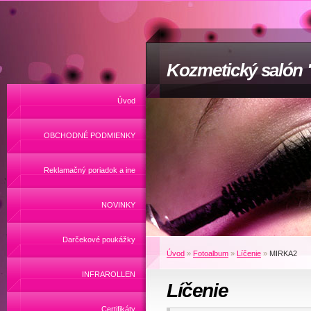
Kozmetický salón
Úvod
OBCHODNÉ PODMIENKY
Reklamačný poriadok a ine
NOVINKY
Darčekové poukážky
Úvod
»
Fotoalbum
»
Líčenie
»
MIRKA2
INFRAROLLEN
Líčenie
Certifikáty