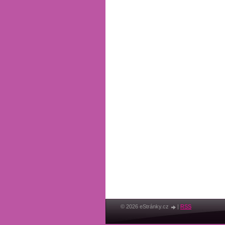
© 2026 eStránky.cz
|
RSS