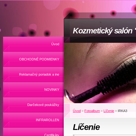
Kozmetický salón
Úvod
OBCHODNÉ PODMIENKY
Reklamačný poriadok a ine
NOVINKY
Darčekové poukážky
Úvod
»
Fotoalbum
»
Líčenie
»
IRKA3
INFRAROLLEN
Líčenie
Certifikáty