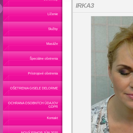
IRKA3
Líčenie
Služby
Masáže
Špeciálne ošetrenia
Prístrojové ošetrenia
OŠETRENIA GISELE DELORME
OCHRANA OSOBNÝCH ÚDAJOV
GDPR
Kontakt
NOVÝ ESHOP JÚN 2020