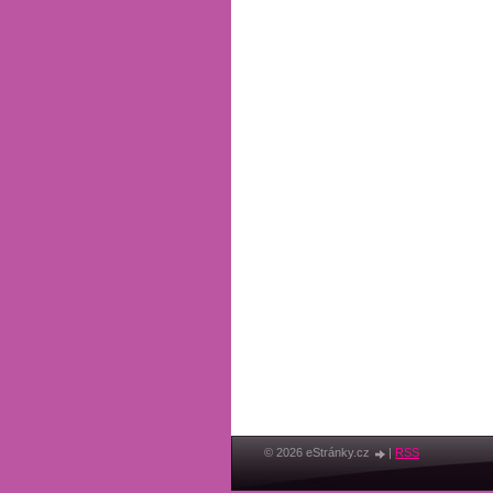
© 2026 eStránky.cz
|
RSS