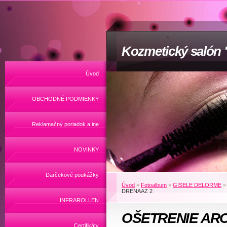
Kozmetický salón
Úvod
OBCHODNÉ PODMIENKY
Reklamačný poriadok a ine
NOVINKY
Darčekové poukážky
Úvod
»
Fotoalbum
»
GISELE DELORME
DRENAAZ 2
INFRAROLLEN
OŠETRENIE AROM
Certifikáty