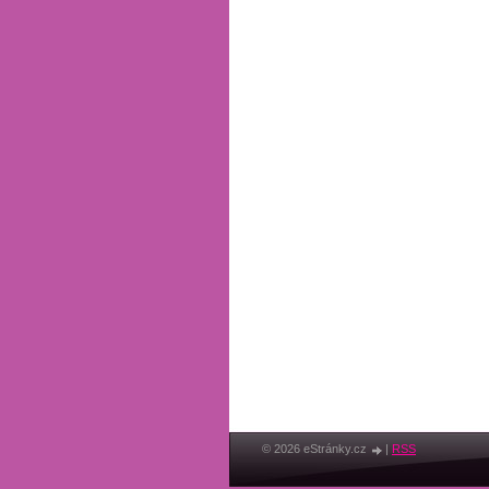
© 2026 eStránky.cz
|
RSS