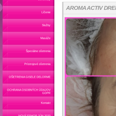
AROMA ACTIV DRE
Líčenie
Služby
Masáže
Špeciálne ošetrenia
Prístrojové ošetrenia
OŠETRENIA GISELE DELORME
OCHRANA OSOBNÝCH ÚDAJOV
GDPR
Kontakt
NOVÝ ESHOP JÚN 2020