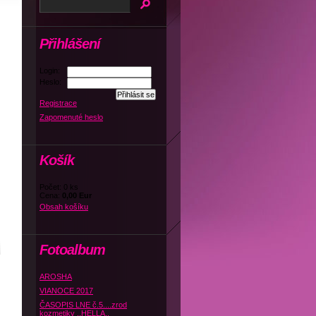
Přihlášení
Login:
Heslo:
Registrace
Zapomenuté heslo
Košík
Počet: 0 ks
Cena:
0,00 Eur
Obsah košíku
Fotoalbum
AROSHA
VIANOCE 2017
ČASOPIS LNE č.5....zrod
kozmetiky ,,HELLA,,