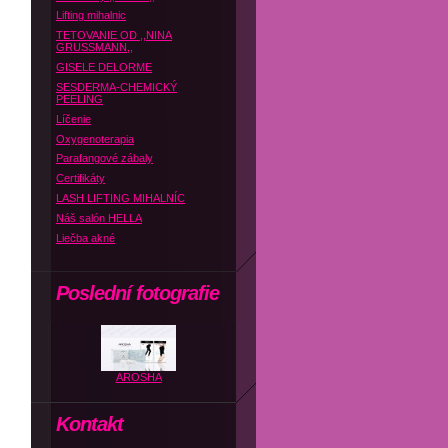
Lifting mihalnic
TETOVANIE OD ,,NINA
GRUSSMANN,,
GISELE DELORME
SESDERMA-CHEMICKÝ
PEELING
Líčenie
Oxygenoterapia
Parafangové zábaly
Certifikáty
LASH LIFTING MIHALNÍC
Náš salón HELLA
Liečba akné
Poslední fotografie
AROSHA
Kontakt