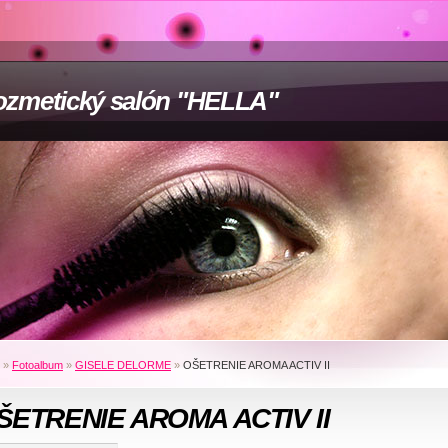
zmetický salón "HELLA"
»
Fotoalbum
»
GISELE DELORME
»
OŠETRENIE AROMA ACTIV II
ŠETRENIE AROMA ACTIV II