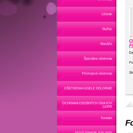
Líčenie
Služby
O
Masáže
F
Da
Špeciálne ošetrenia
Fo
Sl
Prístrojové ošetrenia
OŠETRENIA GISELE DELORME
OCHRANA OSOBNÝCH ÚDAJOV
GDPR
Kontakt
Fo
NOVÝ ESHOP JÚN 2020