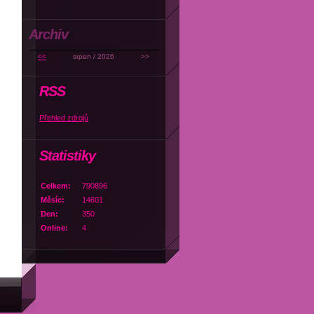
Archiv
<<
srpen / 2026
>>
RSS
Přehled zdrojů
Statistiky
Celkem:
790896
Měsíc:
14601
Den:
350
Online:
4