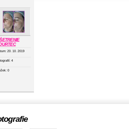
ŠETRENIE
OURTEC
tum:
20. 10. 2019
tografií:
4
ožek:
0
tografie