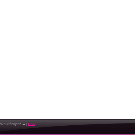
26 eStránky.cz
|
RSS