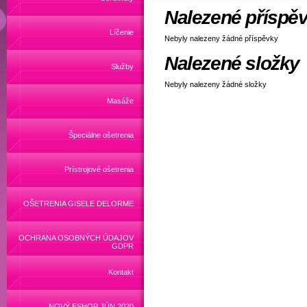
Nalezené příspě
Líčenie
Nebyly nalezeny žádné příspěvky
Nalezené složky
Služby
Nebyly nalezeny žádné složky
Masáže
Špeciálne ošetrenia
Prístrojové ošetrenia
OŠETRENIA GISELE DELORME
OCHRANA OSOBNÝCH ÚDAJOV
GDPR
Kontakt
NOVÝ ESHOP JÚN 2020