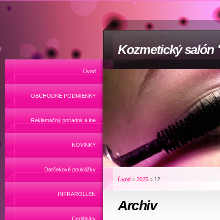
Kozmetický salón
Úvod
OBCHODNÉ PODMIENKY
Reklamačný poriadok a ine
NOVINKY
Darčekové poukážky
Úvod
»
2025
»
12
INFRAROLLEN
Archiv
Certifikáty