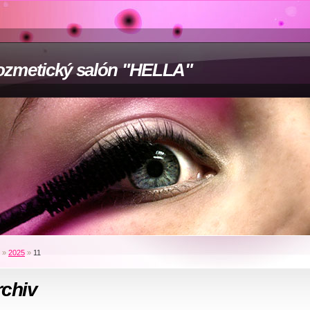
zmetický salón "HELLA"
»
2025
»
11
rchiv