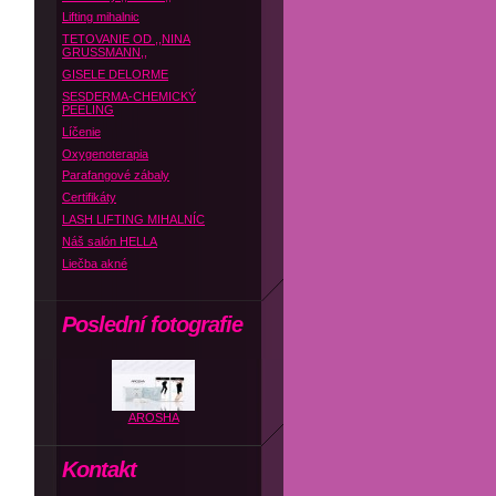
Lifting mihalnic
TETOVANIE OD ,,NINA
GRUSSMANN,,
GISELE DELORME
SESDERMA-CHEMICKÝ
PEELING
Líčenie
Oxygenoterapia
Parafangové zábaly
Certifikáty
LASH LIFTING MIHALNÍC
Náš salón HELLA
Liečba akné
Poslední fotografie
AROSHA
Kontakt