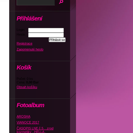
Přihlášení
Login:
Heslo:
Registrace
Zapomenuté heslo
Košík
Počet: 0 ks
Cena:
0,00 Eur
Obsah košíku
Fotoalbum
AROSHA
VIANOCE 2017
ČASOPIS LNE č.5....zrod
kozmetiky ,,HELLA,,