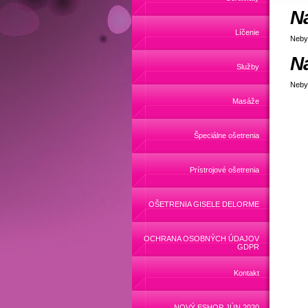
N
Líčenie
Neby
N
Služby
Neby
Masáže
Špeciálne ošetrenia
Prístrojové ošetrenia
OŠETRENIA GISELE DELORME
OCHRANA OSOBNÝCH ÚDAJOV
GDPR
Kontakt
NOVÝ ESHOP JÚN 2020