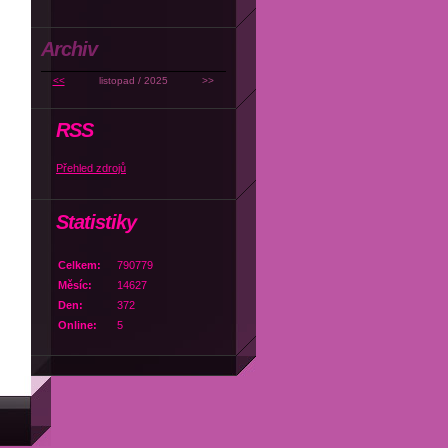
Archiv
<<
listopad / 2025
>>
RSS
Přehled zdrojů
Statistiky
Celkem:
790779
Měsíc:
14627
Den:
372
Online:
5