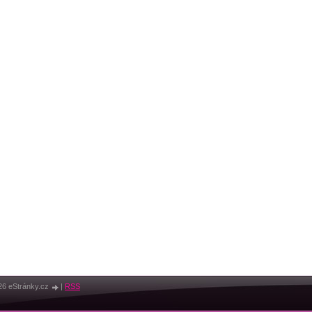
26 eStránky.cz
|
RSS