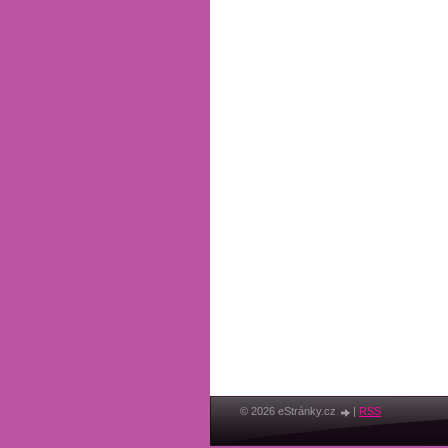
© 2026 eStránky.cz
|
RSS