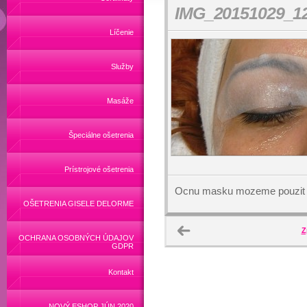
IMG_20151029_12
Líčenie
Služby
Masáže
Špeciálne ošetrenia
Prístrojové ošetrenia
Ocnu masku mozeme pouzit a
OŠETRENIA GISELE DELORME
Z
OCHRANA OSOBNÝCH ÚDAJOV
GDPR
Kontakt
NOVÝ ESHOP JÚN 2020