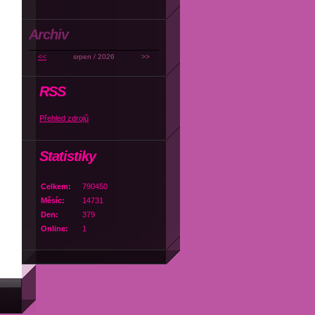
Archiv
<<
srpen / 2026
>>
RSS
Přehled zdrojů
Statistiky
Celkem:
790450
Měsíc:
14731
Den:
379
Online:
1