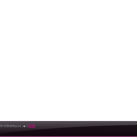
26 eStránky.cz
|
RSS