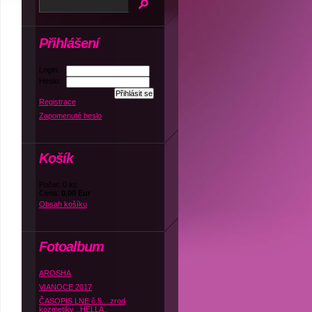
Přihlášení
Login:
Heslo:
Registrace
Zapomenuté heslo
Košík
Počet: 0 ks
Cena:
0,00 Eur
Obsah košíku
Fotoalbum
AROSHA
VIANOCE 2017
ČASOPIS LNE č.5....zrod
kozmetiky ,,HELLA,,