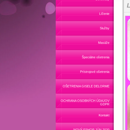
Líčenie
Služby
Masáže
Špeciálne ošetrenia
Prístrojové ošetrenia
OŠETRENIA GISELE DELORME
OCHRANA OSOBNÝCH ÚDAJOV
GDPR
Kontakt
NOVÝ ESHOP JÚN 2020