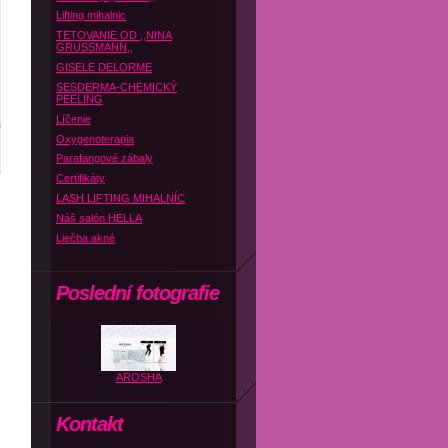
Lifting mihalnic
TETOVANIE OD ,,NINA
GRUSSMANN,,
GISELE DELORME
SESDERMA-CHEMICKÝ
PEELING
Líčenie
Oxygenoterapia
Parafangové zábaly
Certifikáty
LASH LIFTING MIHALNÍC
Náš salón HELLA
Liečba akné
Poslední fotografie
AROSHA
Kontakt