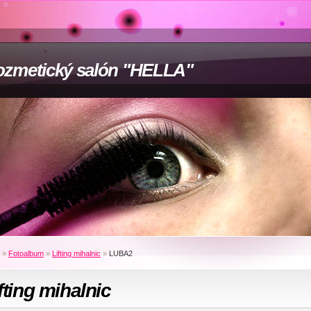
zmetický salón "HELLA"
»
Fotoalbum
»
Lifting mihalnic
»
LUBA2
fting mihalnic