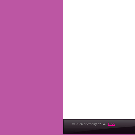
© 2026 eStránky.cz
|
RSS