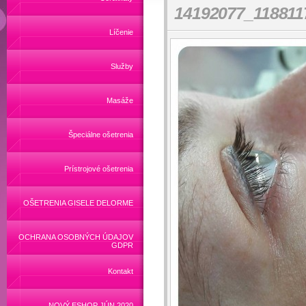
14192077_118811
Líčenie
Služby
Masáže
Špeciálne ošetrenia
Prístrojové ošetrenia
OŠETRENIA GISELE DELORME
OCHRANA OSOBNÝCH ÚDAJOV
GDPR
Kontakt
NOVÝ ESHOP JÚN 2020