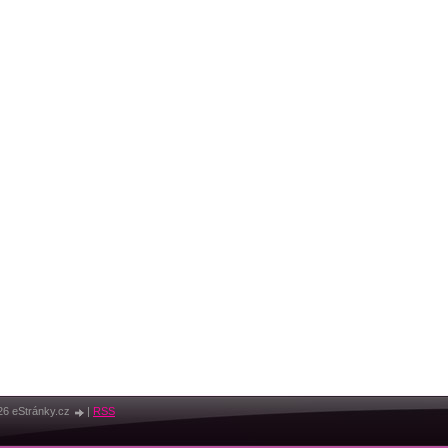
26 eStránky.cz
|
RSS