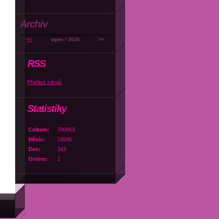
Archiv
<<
srpen / 2026
>>
RSS
Přehled zdrojů
Statistiky
Celkem:
790863
Měsíc:
14595
Den:
343
Online:
2