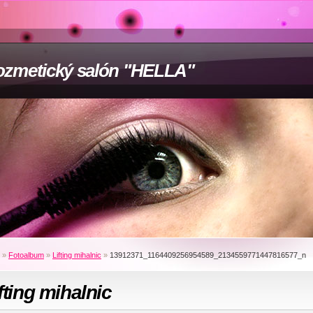
zmetický salón "HELLA"
»
Fotoalbum
»
Lifting mihalnic
»
13912371_1164409256954589_2134559771447816577_n
fting mihalnic