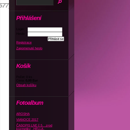
577_n
Přihlášení
Login:
Heslo:
Registrace
Zapomenuté heslo
Košík
Počet: 0 ks
Cena:
0,00 Eur
Obsah košíku
Fotoalbum
AROSHA
VIANOCE 2017
ČASOPIS LNE č.5....zrod
kozmetiky ,,HELLA,,