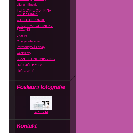
Lifting mihalnic
TETOVANIE OD ,,NINA
GRUSSMANN,,
GISELE DELORME
SESDERMA-CHEMICKÝ
PEELING
Líčenie
Oxygenoterapia
Parafangové zábaly
Certifikáty
LASH LIFTING MIHALNÍC
Náš salón HELLA
Liečba akné
Poslední fotografie
AROSHA
Kontakt