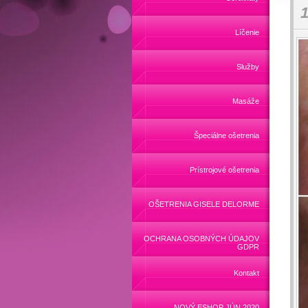
1
Líčenie
Služby
Masáže
Špeciálne ošetrenia
Prístrojové ošetrenia
OŠETRENIA GISELE DELORME
OCHRANA OSOBNÝCH ÚDAJOV
GDPR
Kontakt
NOVÝ ESHOP JÚN 2020