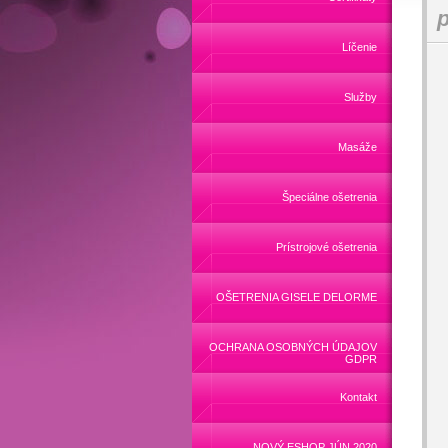
p
Líčenie
Služby
Masáže
Špeciálne ošetrenia
Prístrojové ošetrenia
OŠETRENIA GISELE DELORME
OCHRANA OSOBNÝCH ÚDAJOV
GDPR
Kontakt
NOVÝ ESHOP JÚN 2020