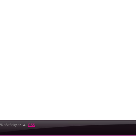
26 eStránky.cz
|
RSS