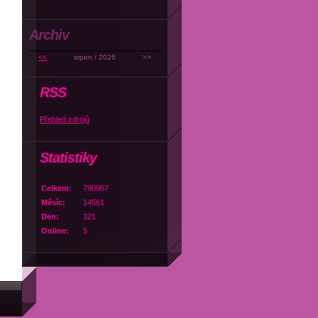
Archiv
<<
srpen / 2026
>>
RSS
Přehled zdrojů
Statistiky
Celkem:
790967
Měsíc:
14561
Den:
321
Online:
5