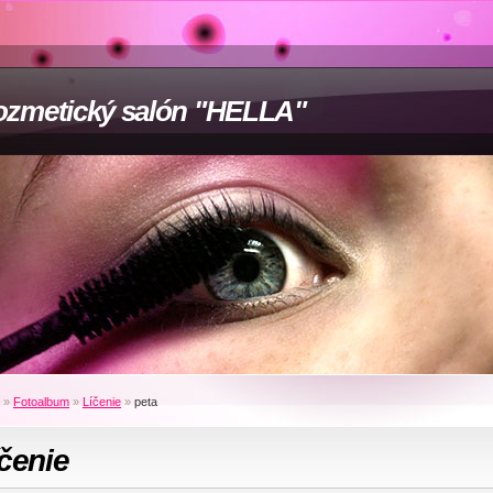
zmetický salón "HELLA"
»
Fotoalbum
»
Líčenie
»
peta
čenie