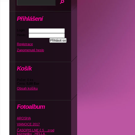
Přihlášení
Login:
Heslo:
Registrace
Zapomenuté heslo
Košík
Počet: 0 ks
Cena:
0,00 Eur
Obsah košíku
Fotoalbum
AROSHA
VIANOCE 2017
ČASOPIS LNE č.5....zrod
kozmetiky ,,HELLA,,