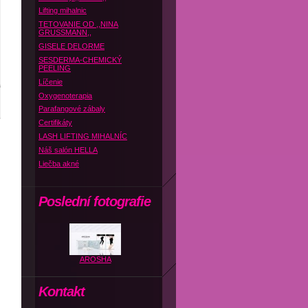
Lifting mihalnic
TETOVANIE OD ,,NINA
GRUSSMANN,,
GISELE DELORME
SESDERMA-CHEMICKÝ
PEELING
Líčenie
Oxygenoterapia
Parafangové zábaly
Certifikáty
LASH LIFTING MIHALNÍC
Náš salón HELLA
Liečba akné
Poslední fotografie
AROSHA
Kontakt