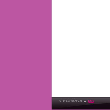
© 2026 eStránky.cz
|
RSS