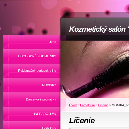
Kozmetický salón
Úvod
OBCHODNÉ PODMIENKY
Reklamačný poriadok a ine
NOVINKY
Darčekové poukážky
Úvod
»
Fotoalbum
»
Líčenie
»
MONIKA_pre
INFRAROLLEN
Líčenie
Certifikáty