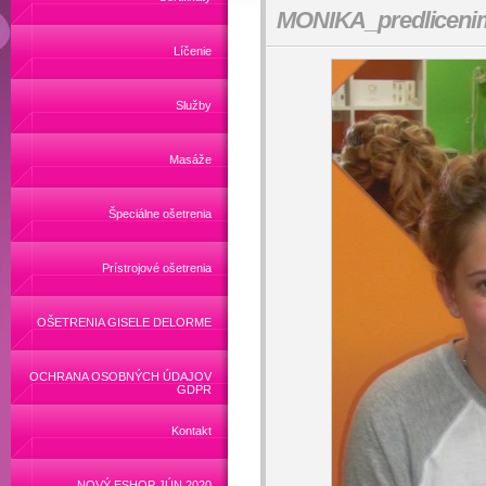
MONIKA_predliceni
Líčenie
Služby
Masáže
Špeciálne ošetrenia
Prístrojové ošetrenia
OŠETRENIA GISELE DELORME
OCHRANA OSOBNÝCH ÚDAJOV
GDPR
Kontakt
NOVÝ ESHOP JÚN 2020