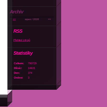
Archiv
<<
srpen / 2026
>>
RSS
Přehled zdrojů
Statistiky
Celkem:
790729
Měsíc:
14631
Den:
374
Online:
3