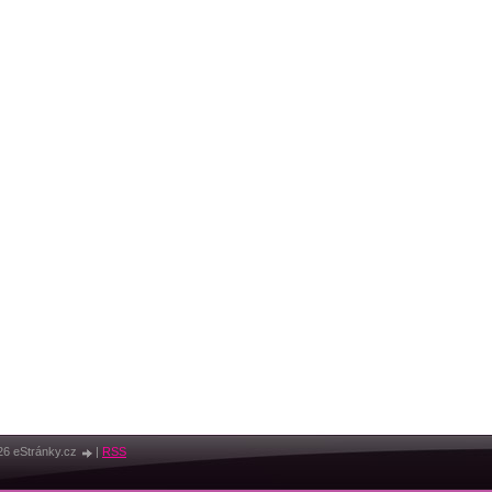
26 eStránky.cz
|
RSS