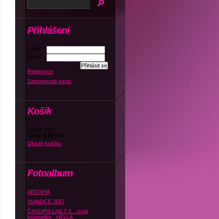
Přihlášení
Login:
Heslo:
Registrace
Zapomenuté heslo
Košík
Počet: 0 ks
Cena:
0,00 Eur
Obsah košíku
Fotoalbum
AROSHA
VIANOCE 2017
ČASOPIS LNE č.5....zrod
kozmetiky ,,HELLA,,