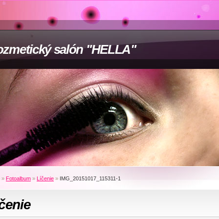
zmetický salón "HELLA"
»
Fotoalbum
»
Líčenie
»
IMG_20151017_115311-1
čenie