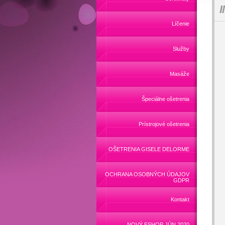
I
Líčenie
Služby
Masáže
Špeciálne ošetrenia
Prístrojové ošetrenia
OŠETRENIA GISELE DELORME
OCHRANA OSOBNÝCH ÚDAJOV
GDPR
Kontakt
NOVÝ ESHOP JÚN 2020