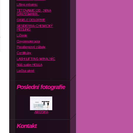
Lifting mihalnic
TETOVANIE OD ,,NINA
GRUSSMANN,,
GISELE DELORME
SESDERMA-CHEMICKÝ
PEELING
Líčenie
Oxygenoterapia
Parafangové zábaly
Certifikáty
LASH LIFTING MIHALNÍC
Náš salón HELLA
Liečba akné
Poslední fotografie
AROSHA
Kontakt