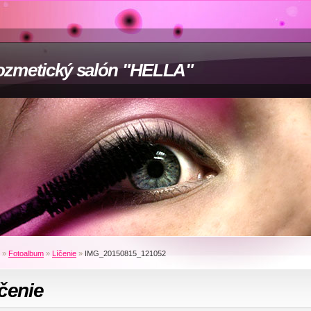
zmetický salón "HELLA"
»
Fotoalbum
»
Líčenie
»
IMG_20150815_121052
čenie