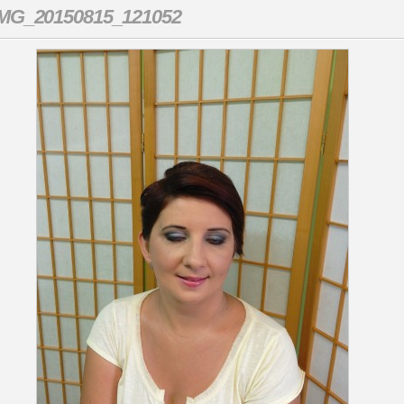
IMG_20150815_121052