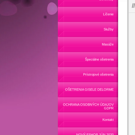
Líčenie
Služby
Masáže
Špeciálne ošetrenia
Prístrojové ošetrenia
OŠETRENIA GISELE DELORME
OCHRANA OSOBNÝCH ÚDAJOV
GDPR
Kontakt
NOVÝ ESHOP JÚN 2020