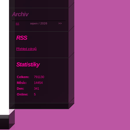
Archiv
<<
srpen / 2026
>>
RSS
Přehled zdrojů
Statistiky
Celkem:
791130
Měsíc:
14454
Den:
341
Online:
5