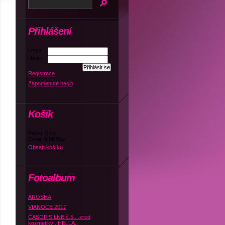
Přihlášení
Login:
Heslo:
Registrace
Zapomenuté heslo
Košík
Počet: 0 ks
Cena:
0,00 Eur
Obsah košíku
Fotoalbum
AROSHA
VIANOCE 2017
ČASOPIS LNE č.5....zrod
kozmetiky ,,HELLA,,