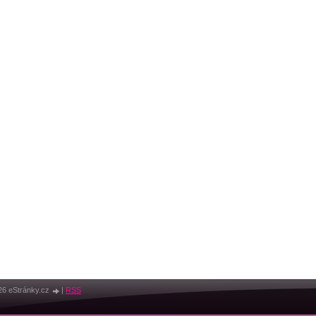
26 eStránky.cz
|
RSS