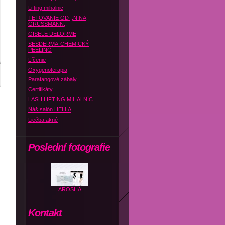
Lifting mihalnic
TETOVANIE OD ,,NINA
GRUSSMANN,,
GISELE DELORME
SESDERMA-CHEMICKÝ
PEELING
Líčenie
Oxygenoterapia
Parafangové zábaly
Certifikáty
LASH LIFTING MIHALNÍC
Náš salón HELLA
Liečba akné
Poslední fotografie
AROSHA
Kontakt