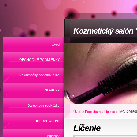
Kozmetický salón
Úvod
OBCHODNÉ PODMIENKY
Reklamačný poriadok a ine
NOVINKY
Darčekové poukážky
Úvod
»
Fotoalbum
»
Líčenie
»
IMG_20150
INFRAROLLEN
Líčenie
Certifikáty