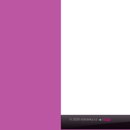
© 2026 eStránky.cz
|
RSS