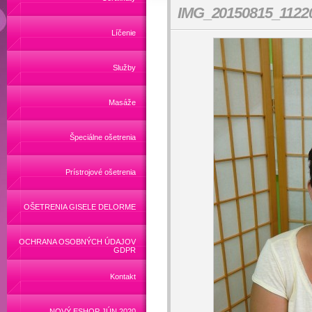
IMG_20150815_1122
Líčenie
Služby
Masáže
Špeciálne ošetrenia
Prístrojové ošetrenia
OŠETRENIA GISELE DELORME
OCHRANA OSOBNÝCH ÚDAJOV
GDPR
Kontakt
NOVÝ ESHOP JÚN 2020