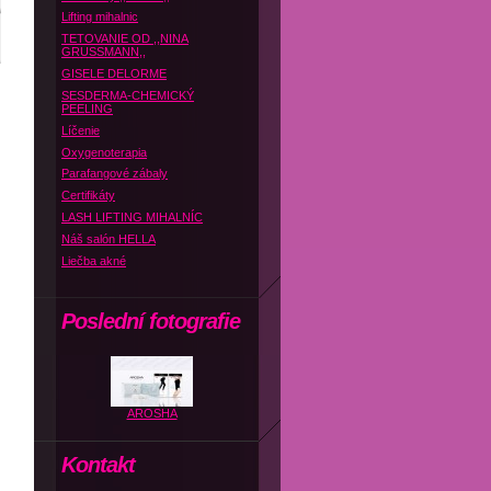
Lifting mihalnic
TETOVANIE OD ,,NINA
GRUSSMANN,,
GISELE DELORME
SESDERMA-CHEMICKÝ
PEELING
Líčenie
Oxygenoterapia
Parafangové zábaly
Certifikáty
LASH LIFTING MIHALNÍC
Náš salón HELLA
Liečba akné
Poslední fotografie
AROSHA
Kontakt