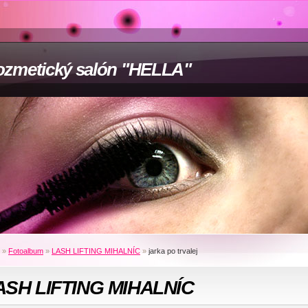
zmetický salón "HELLA"
»
Fotoalbum
»
LASH LIFTING MIHALNÍC
»
jarka po trvalej
ASH LIFTING MIHALNÍC