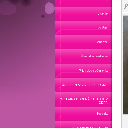
j
Líčenie
Služby
Masáže
Špeciálne ošetrenia
Prístrojové ošetrenia
OŠETRENIA GISELE DELORME
OCHRANA OSOBNÝCH ÚDAJOV
GDPR
Kontakt
NOVÝ ESHOP JÚN 2020