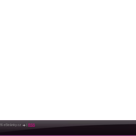
26 eStránky.cz
|
RSS