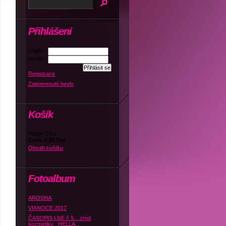
Přihlášení
Login:
Heslo:
Registrace
Zapomenuté heslo
Košík
Počet: 0 ks
Cena:
0,00 Eur
Obsah košíku
Fotoalbum
AROSHA
VIANOCE 2017
ČASOPIS LNE č.5....zrod
kozmetiky ,,HELLA,,