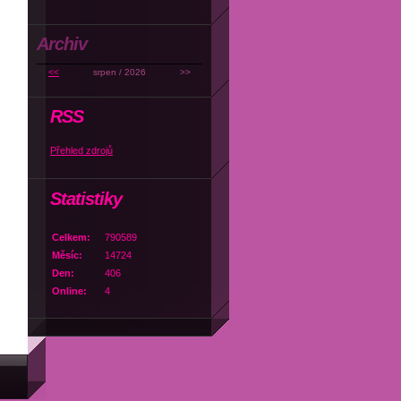
Archiv
<<
srpen / 2026
>>
RSS
Přehled zdrojů
Statistiky
Celkem:
790589
Měsíc:
14724
Den:
406
Online:
4