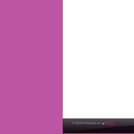
© 2026 eStránky.cz
|
RSS