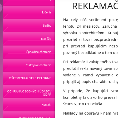
REKLAMAČ
Líčenie
Na celý náš sortiment pos
lehotu 24 mesiacov. Záručná
Služby
výrobku spotrebiteľom. Kupu
prezrieť si tovar bezprostredn
Masáže
pri prevzatí kupujúcim nez
povinný bezodkladne o tom up
Špeciálne ošetrenia
Pri reklamácii zakúpeného tov
Prístrojové ošetrenia
predložil reklamovaný tovar sp
vydané v rámci vybavenia o
OŠETRENIA GISELE DELORME
pripojiť aj popis charakteru ch
V prípade, že kupujúci vra
OCHRANA OSOBNÝCH ÚDAJOV
GDPR
kompletný tak, ako ho prevzal
Štúra 6, 018 61 Beluša.
Kontakt
Náklady na dopravu k nám hrad
NOVÝ ESHOP JÚN 2020