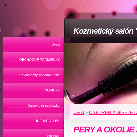
Kozmetický salón
Úvod
OBCHODNÉ PODMIENKY
Reklamačný poriadok a ine
NOVINKY
Darčekové poukážky
Úvod
»
OŠETRENIA GISELE
INFRAROLLEN
PERY A OKOLIE 
Certifikáty