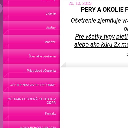
20. 10. 2019
PERY A OKOLIE PI
Líčenie
Ošetrenie zjemňuje vr
o
Služby
Pre všetky typy ple
Masáže
alebo ako kúru 2x m
Špeciálne ošetrenia
Prístrojové ošetrenia
OŠETRENIA GISELE DELORME
OCHRANA OSOBNÝCH ÚDAJOV
GDPR
Kontakt
NOVÝ ESHOP JÚN 2020