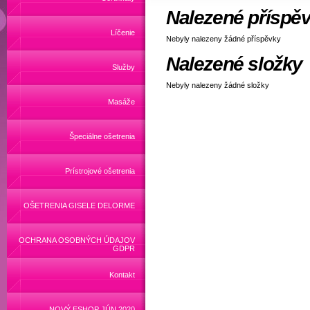
Nalezené příspě
Líčenie
Nebyly nalezeny žádné příspěvky
Nalezené složky
Služby
Nebyly nalezeny žádné složky
Masáže
Špeciálne ošetrenia
Prístrojové ošetrenia
OŠETRENIA GISELE DELORME
OCHRANA OSOBNÝCH ÚDAJOV
GDPR
Kontakt
NOVÝ ESHOP JÚN 2020