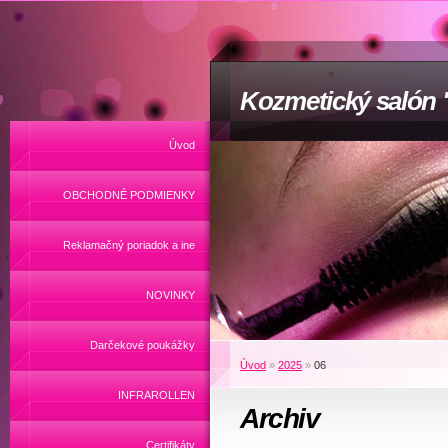
Kozmetický salón
Úvod
OBCHODNÉ PODMIENKY
Reklamačný poriadok a ine
NOVINKY
Darčekové poukážky
Úvod
»
2025
»
06
INFRAROLLEN
Archiv
Certifikáty